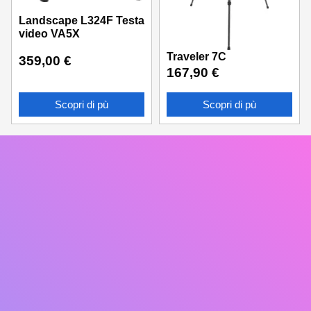
Landscape L324F Testa
video VA5X
Traveler 7C
359,00
€
167,90
€
Scopri di pù
Scopri di pù