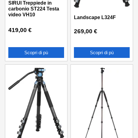
SIRUI Treppiede in
carbonio ST224 Testa
video VH10
Landscape L324F
419,00
€
269,00
€
Scopri di pù
Scopri di pù