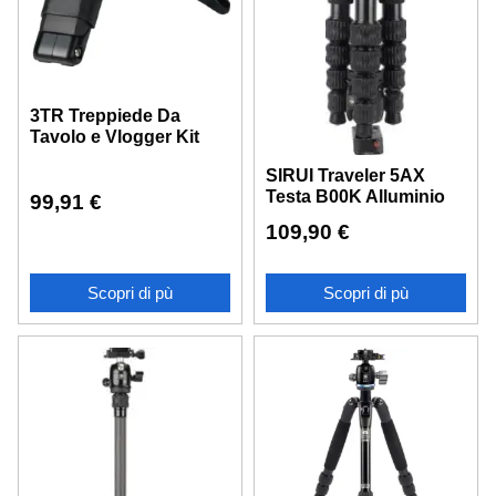
3TR Treppiede Da
Tavolo e Vlogger Kit
SIRUI Traveler 5AX
Testa B00K Alluminio
99,91
€
109,90
€
Scopri di pù
Scopri di pù