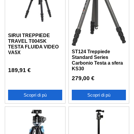
SIRUI TREPPIEDE
TRAVEL T004SK
TESTA FLUIDA VIDEO
ST124 Treppiede
VA5X
Standard Series
Carbonio Testa a sfera
KS30
189,91
€
279,00
€
Scopri di pù
Scopri di pù