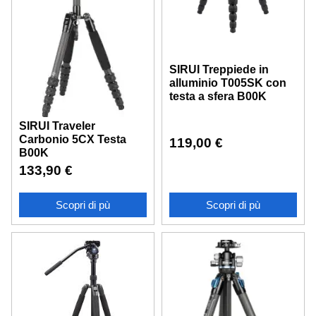
SIRUI Treppiede in
alluminio T005SK con
testa a sfera B00K
SIRUI Traveler
Carbonio 5CX Testa
119,00
€
B00K
133,90
€
Scopri di pù
Scopri di pù