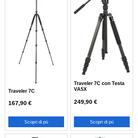
Traveler 7C con Testa
VA5X
Traveler 7C
249,90
€
167,90
€
Scopri di pù
Scopri di pù