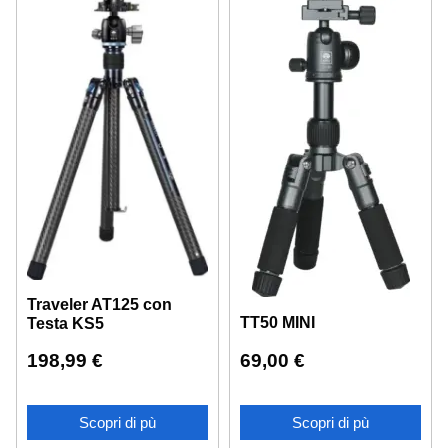
Traveler AT125 con
TT50 MINI
Testa KS5
69,00
€
198,99
€
Scopri di pù
Scopri di pù