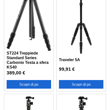
ST224 Treppiede
Standard Series
Traveler 5A
Carbonio Testa a sfera
KS40
99,91
€
389,00
€
Scopri di pù
Scopri di pù