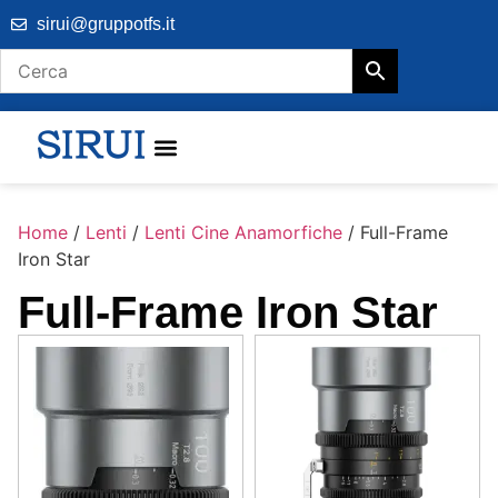
sirui@gruppotfs.it
Home
/
Lenti
/
Lenti Cine Anamorfiche
/ Full-Frame
Iron Star
Full-Frame Iron Star