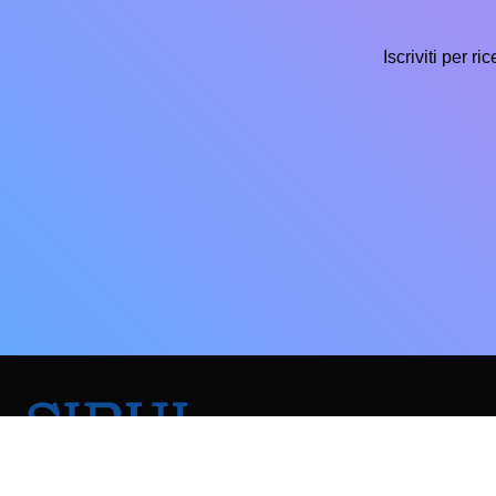
Iscriviti per r
Gruppo TFS
P.Iva: 05763730487