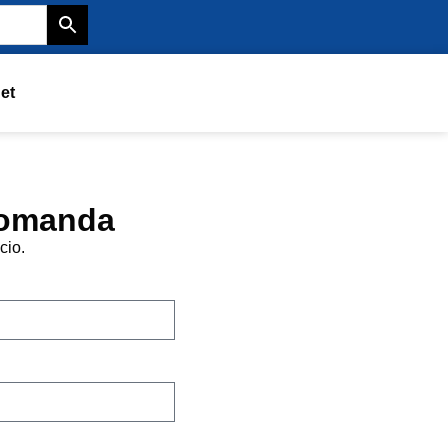
et
domanda
cio.