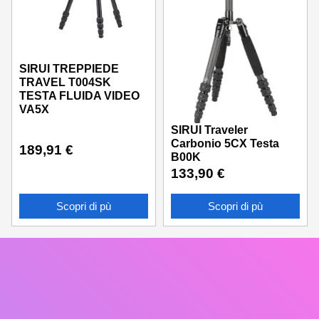
SIRUI TREPPIEDE
TRAVEL T004SK
TESTA FLUIDA VIDEO
VA5X
SIRUI Traveler
Carbonio 5CX Testa
189,91
€
B00K
133,90
€
Scopri di pù
Scopri di pù