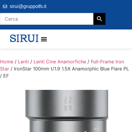
sirui@gruppotfs.it
Home
/
Lenti
/
Lenti Cine Anamorfiche
/
Full-Frame Iron
Star
/ IronStar 100mm t/1.9 1.5X Anamorphic Blue Flare PL
/ EF