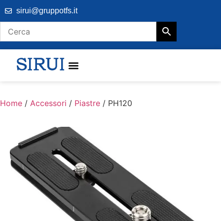
sirui@gruppotfs.it
Home
/
Accessori
/
Piastre
/ PH120