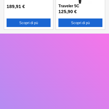
Traveler 5C
189,91
€
125,90
€
Scopri di pù
Scopri di pù