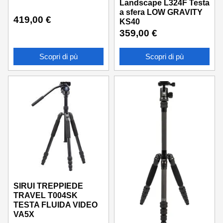
Landscape L324F Testa
a sfera LOW GRAVITY
419,00
€
KS40
359,00
€
Scopri di pù
Scopri di pù
SIRUI TREPPIEDE
TRAVEL T004SK
TESTA FLUIDA VIDEO
VA5X