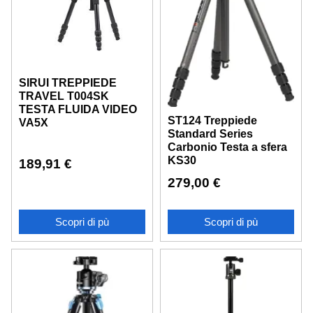
SIRUI TREPPIEDE
TRAVEL T004SK
TESTA FLUIDA VIDEO
ST124 Treppiede
VA5X
Standard Series
Carbonio Testa a sfera
KS30
189,91
€
279,00
€
Scopri di pù
Scopri di pù