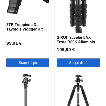
3TR Treppiede Da
Tavolo e Vlogger Kit
SIRUI Traveler 5AX
Testa B00K Alluminio
99,91
€
109,90
€
Scopri di pù
Scopri di pù