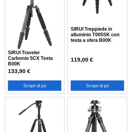
SIRUI Treppiede in
alluminio T005SK con
testa a sfera B00K
SIRUI Traveler
Carbonio 5CX Testa
119,00
€
B00K
133,90
€
Scopri di pù
Scopri di pù