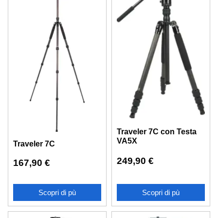
Traveler 7C con Testa
VA5X
Traveler 7C
249,90
€
167,90
€
Scopri di pù
Scopri di pù