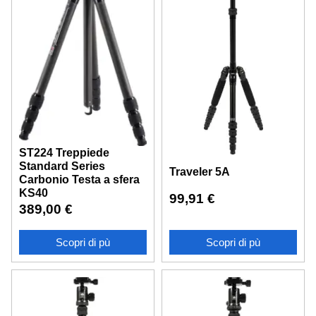
ST224 Treppiede
Standard Series
Traveler 5A
Carbonio Testa a sfera
KS40
99,91
€
389,00
€
Scopri di pù
Scopri di pù