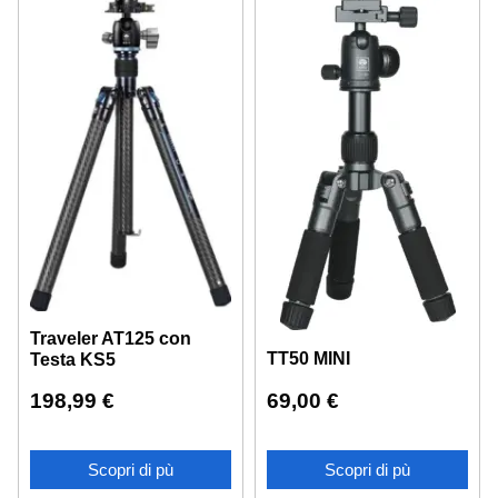
Traveler AT125 con
TT50 MINI
Testa KS5
69,00
€
198,99
€
Scopri di pù
Scopri di pù