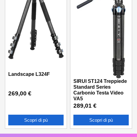
Landscape L324F
SIRUI ST124 Treppiede
Standard Series
Carbonio Testa Video
269,00
€
VA5
289,01
€
Scopri di pù
Scopri di pù