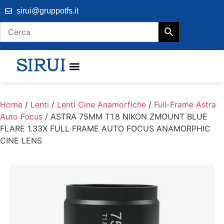
sirui@gruppotfs.it
Home
/
Lenti
/
Lenti Cine Anamorfiche
/
Full-Frame Astra
Auto Focus
/ ASTRA 75MM T1.8 NIKON ZMOUNT BLUE
FLARE 1.33X FULL FRAME AUTO FOCUS ANAMORPHIC
CINE LENS