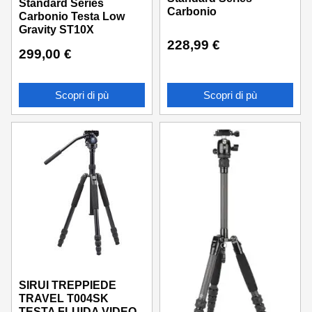
Standard Series
Carbonio
Carbonio Testa Low
Gravity ST10X
228,99
€
299,00
€
Scopri di pù
Scopri di pù
SIRUI TREPPIEDE
TRAVEL T004SK
TESTA FLUIDA VIDEO