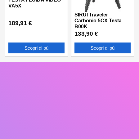
VA5X
SIRUI Traveler
Carbonio 5CX Testa
189,91
€
B00K
133,90
€
Scopri di pù
Scopri di pù