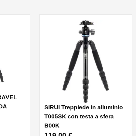
RAVEL
DA
SIRUI Treppiede in alluminio
T005SK con testa a sfera
B00K
119,00
€