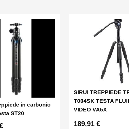
SIRUI TREPPIEDE T
T004SK TESTA FLUI
eppiede in carbonio
VIDEO VA5X
esta ST20
189,91
€
€