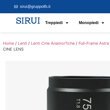
sirui@gruppotfs.it
Treppiedi
Monopiedi
Home
/
Lenti
/
Lenti Cine Anamorfiche
/
Full-Frame Astra
CINE LENS