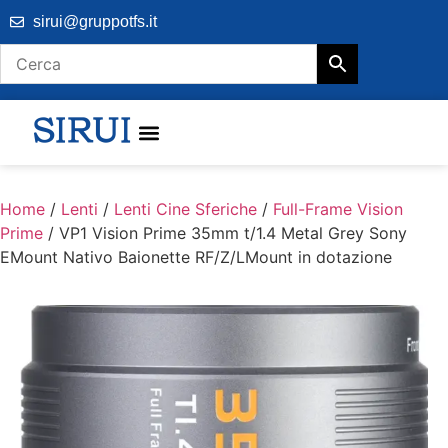
sirui@gruppotfs.it
Home
/
Lenti
/
Lenti Cine Sferiche
/
Full-Frame Vision
Prime
/ VP1 Vision Prime 35mm t/1.4 Metal Grey Sony
EMount Nativo Baionette RF/Z/LMount in dotazione