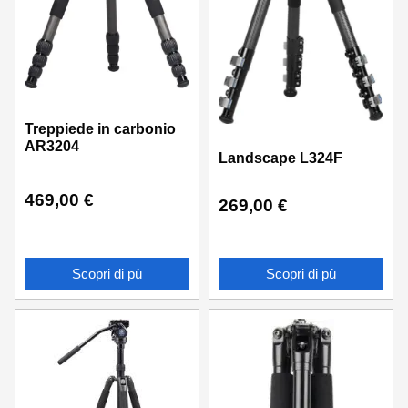
Treppiede in carbonio
AR3204
Landscape L324F
469,00
€
269,00
€
Scopri di pù
Scopri di pù