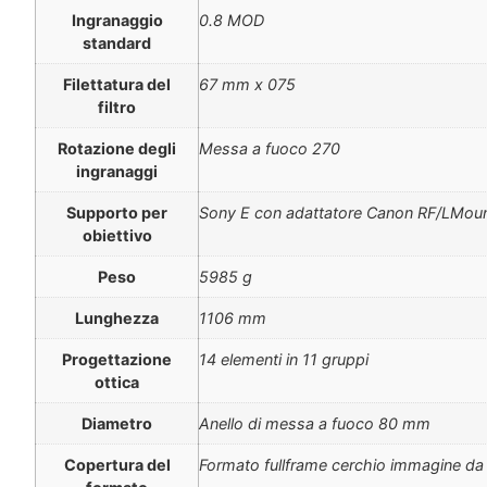
Ingranaggio
0.8 MOD
standard
Filettatura del
67 mm x 075
filtro
Rotazione degli
Messa a fuoco 270
ingranaggi
Supporto per
Sony E con adattatore Canon RF/LMoun
obiettivo
Peso
5985 g
Lunghezza
1106 mm
Progettazione
14 elementi in 11 gruppi
ottica
Diametro
Anello di messa a fuoco 80 mm
Copertura del
Formato fullframe cerchio immagine d