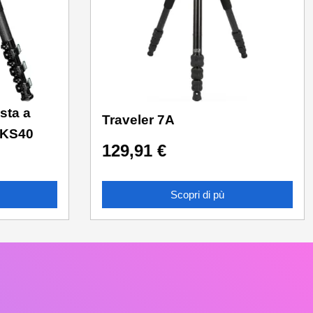
sta a
Traveler 7A
 KS40
129,91
€
Scopri di pù