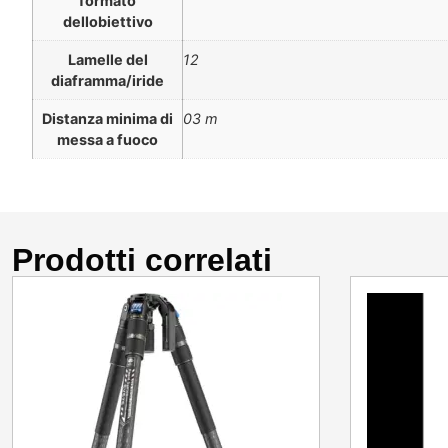
formato
dellobiettivo
Lamelle del
12
diaframma/iride
Distanza minima di
03 m
messa a fuoco
Prodotti correlati