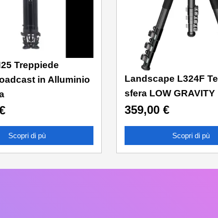
25 Treppiede
Landscape L324F Te
oadcast in Alluminio
sfera LOW GRAVITY
a
359,00
€
€
Scopri di pù
Scopri di pù