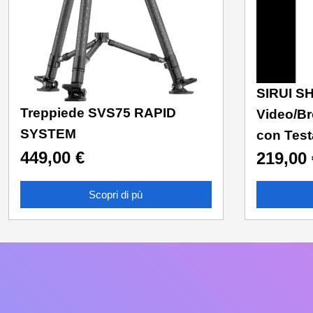
SIRUI SH
Treppiede SVS75 RAPID
Video/Br
SYSTEM
con Test
449,00
€
219,00
Scopri di pù