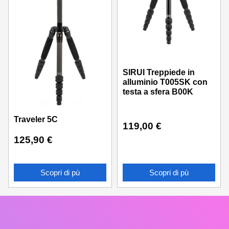
SIRUI Treppiede in
alluminio T005SK con
testa a sfera B00K
Traveler 5C
119,00
€
125,90
€
Scopri di pù
Scopri di pù