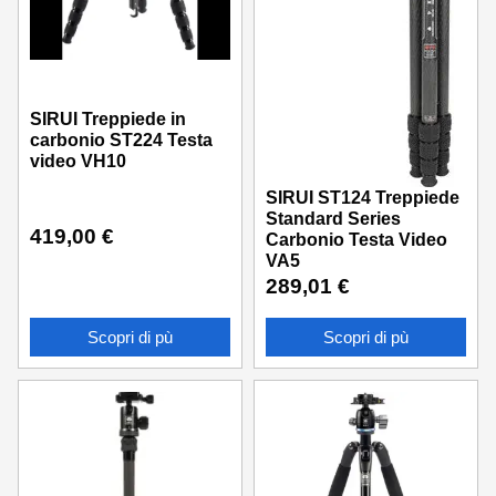
SIRUI Treppiede in
carbonio ST224 Testa
video VH10
SIRUI ST124 Treppiede
Standard Series
419,00
€
Carbonio Testa Video
VA5
289,01
€
Scopri di pù
Scopri di pù