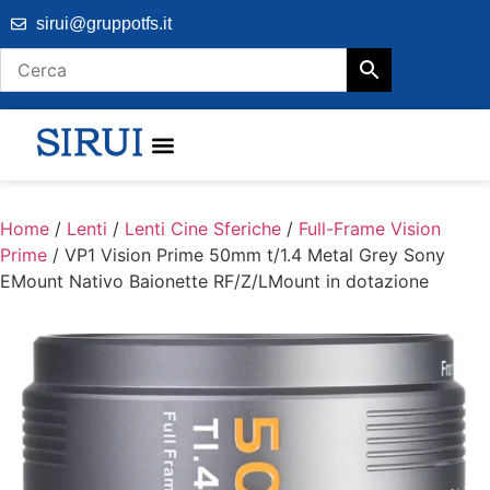
sirui@gruppotfs.it
Home
/
Lenti
/
Lenti Cine Sferiche
/
Full-Frame Vision
Prime
/ VP1 Vision Prime 50mm t/1.4 Metal Grey Sony
EMount Nativo Baionette RF/Z/LMount in dotazione