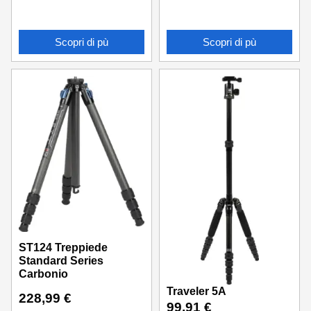
Scopri di pù
Scopri di pù
ST124 Treppiede
Standard Series
Carbonio
Traveler 5A
228,99
€
99,91
€