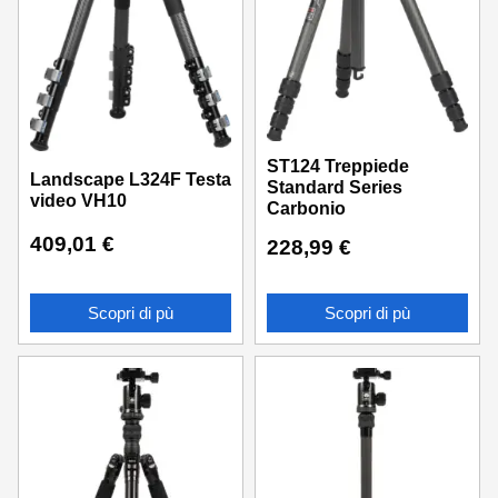
ST124 Treppiede
Landscape L324F Testa
Standard Series
video VH10
Carbonio
409,01
€
228,99
€
Scopri di pù
Scopri di pù