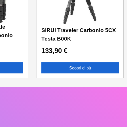
de
SIRUI Traveler Carbonio 5CX
bonio
Testa B00K
133,90
€
Scopri di pù