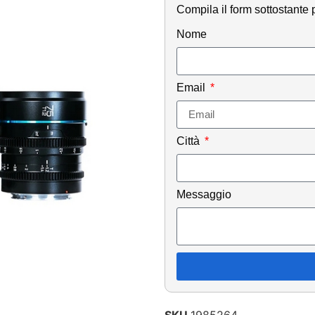
Compila il form sottostante p
Nome
Email
Città
Messaggio
SKU
1985264