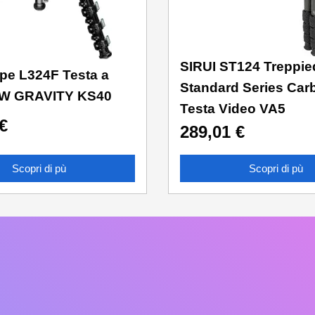
SIRUI ST124 Treppie
pe L324F Testa a
Standard Series Car
OW GRAVITY KS40
Testa Video VA5
€
289,01
€
Scopri di pù
Scopri di pù