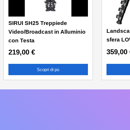
SIRUI SH25 Treppiede
Landsca
Video/Broadcast in Alluminio
sfera L
con Testa
359,00
219,00
€
Scopri di pù