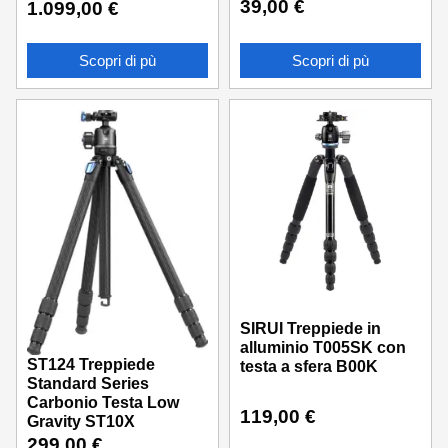
39,00
€
1.099,00
€
Scopri di pù
Scopri di pù
SIRUI Treppiede in
alluminio T005SK con
ST124 Treppiede
testa a sfera B00K
Standard Series
Carbonio Testa Low
119,00
€
Gravity ST10X
299,00
€