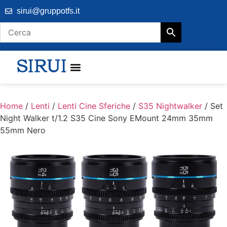
sirui@gruppotfs.it
Home
/
Lenti
/
Lenti Cine Sferiche
/
S35 Nightwalker
/ Set
Night Walker t/1.2 S35 Cine Sony EMount 24mm 35mm
55mm Nero