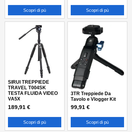
Scopri di pù
Scopri di pù
SIRUI TREPPIEDE
TRAVEL T004SK
TESTA FLUIDA VIDEO
3TR Treppiede Da
VA5X
Tavolo e Vlogger Kit
189,91
€
99,91
€
Scopri di pù
Scopri di pù