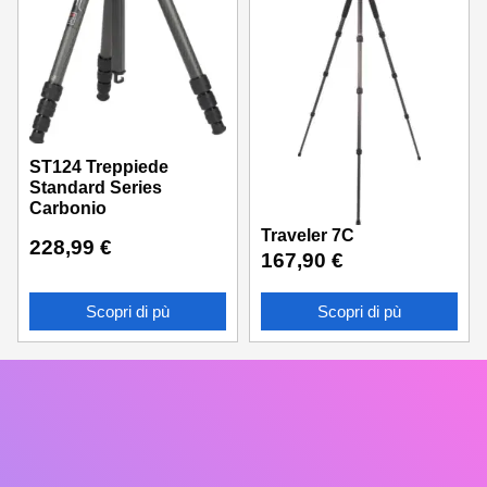
ST124 Treppiede
Standard Series
Carbonio
Traveler 7C
228,99
€
167,90
€
Scopri di pù
Scopri di pù