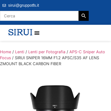
sirui@gruppotfs.it
Home
/
Lenti
/
Lenti per Fotografia
/
APS-C Sniper Auto
Focus
/ SIRUI SNIPER 16MM F1.2 APSC/S35 AF LENS
ZMOUNT BLACK CARBON FIBER