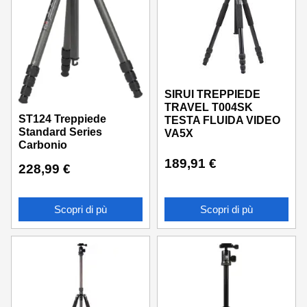
SIRUI TREPPIEDE
TRAVEL T004SK
ST124 Treppiede
TESTA FLUIDA VIDEO
Standard Series
VA5X
Carbonio
189,91
€
228,99
€
Scopri di pù
Scopri di pù