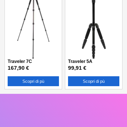
Traveler 7C
Traveler 5A
167,90
€
99,91
€
Scopri di pù
Scopri di pù