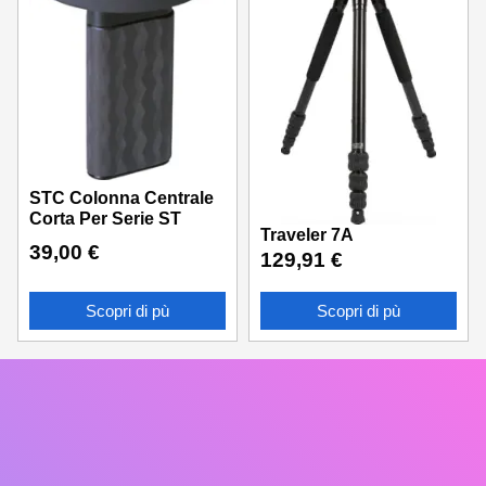
STC Colonna Centrale
Corta Per Serie ST
Traveler 7A
39,00
€
129,91
€
Scopri di pù
Scopri di pù