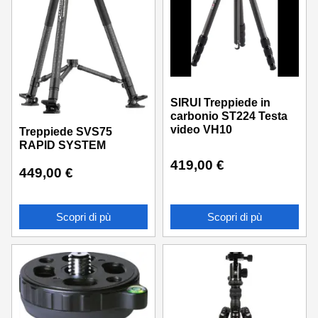
SIRUI Treppiede in
carbonio ST224 Testa
video VH10
Treppiede SVS75
RAPID SYSTEM
419,00
€
449,00
€
Scopri di pù
Scopri di pù