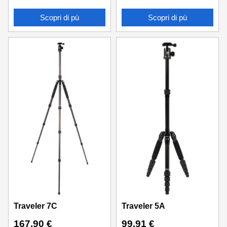
Scopri di pù
Scopri di pù
Traveler 7C
Traveler 5A
167,90
€
99,91
€