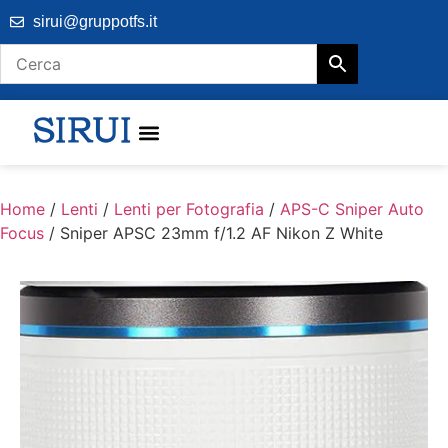
sirui@gruppotfs.it
Home
/
Lenti
/
Lenti per Fotografia
/
APS-C Sniper Auto
Focus
/ Sniper APSC 23mm f/1.2 AF Nikon Z White