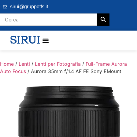
sirui@gruppotfs.it
Home
/
Lenti
/
Lenti per Fotografia
/
Full-Frame Aurora
Auto Focus
/ Aurora 35mm f/1.4 AF FE Sony EMount