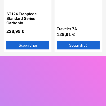
ST124 Treppiede
Standard Series
Carbonio
Traveler 7A
228,99
€
129,91
€
Scopri di pù
Scopri di pù