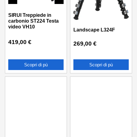
SIRUI Treppiede in
carbonio ST224 Testa
video VH10
Landscape L324F
419,00
€
269,00
€
Scopri di pù
Scopri di pù