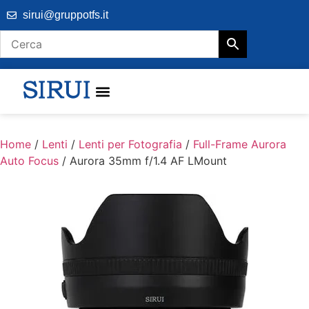
sirui@gruppotfs.it
Home
/
Lenti
/
Lenti per Fotografia
/
Full-Frame Aurora
Auto Focus
/ Aurora 35mm f/1.4 AF LMount