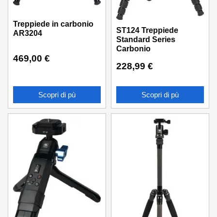
Treppiede in carbonio
ST124 Treppiede
AR3204
Standard Series
Carbonio
469,00
€
228,99
€
Scopri di pù
Scopri di pù