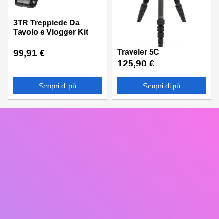
3TR Treppiede Da
Tavolo e Vlogger Kit
Traveler 5C
99,91
€
125,90
€
Scopri di pù
Scopri di pù