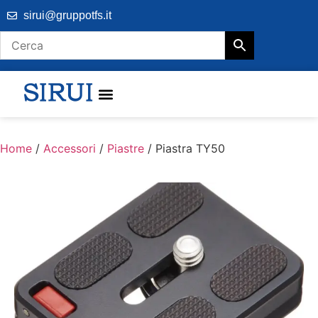
sirui@gruppotfs.it
Home
/
Accessori
/
Piastre
/ Piastra TY50