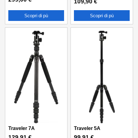
109,90
€
Scopri di pù
Scopri di pù
Traveler 7A
Traveler 5A
129,91
€
99,91
€