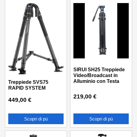
SIRUI SH25 Treppiede
Video/Broadcast in
Alluminio con Testa
Treppiede SVS75
RAPID SYSTEM
219,00
€
449,00
€
Scopri di pù
Scopri di pù