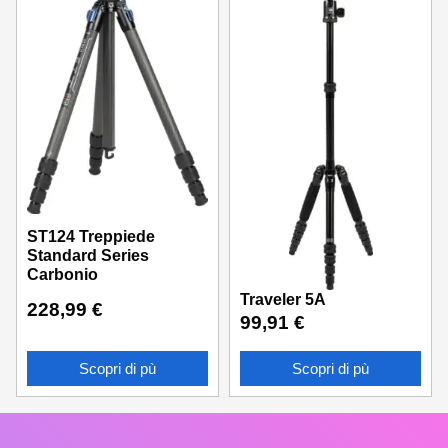
ST124 Treppiede
Standard Series
Carbonio
Traveler 5A
228,99
€
99,91
€
Scopri di pù
Scopri di pù