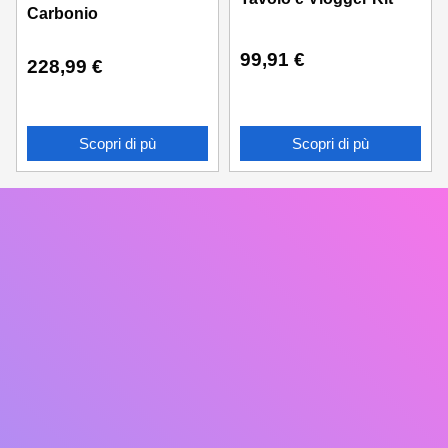
Carbonio
99,91
€
228,99
€
Scopri di pù
Scopri di pù