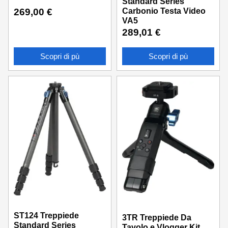
Standard Series
Carbonio Testa Video
269,00
€
VA5
289,01
€
Scopri di pù
Scopri di pù
ST124 Treppiede
3TR Treppiede Da
Standard Series
Tavolo e Vlogger Kit