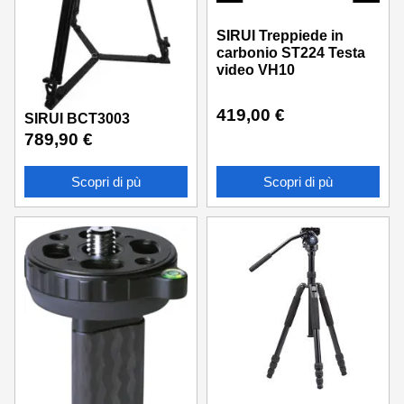
SIRUI Treppiede in
carbonio ST224 Testa
video VH10
419,00
€
SIRUI BCT3003
789,90
€
Scopri di pù
Scopri di pù