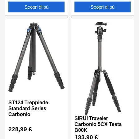
Scopri di pù
Scopri di pù
ST124 Treppiede
Standard Series
Carbonio
SIRUI Traveler
Carbonio 5CX Testa
228,99
€
B00K
133,90
€