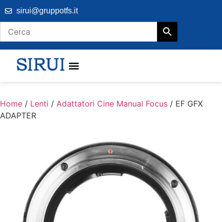
sirui@gruppotfs.it
Home
/
Lenti
/
Adattatori Cine Manual Focus
/ EF GFX
ADAPTER