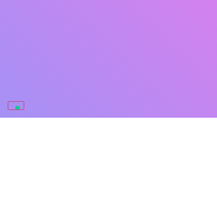
Newsletter
Iscriviti per ricevere contenuti formativi esclusivi e scoprire in
anteprima i nostri nuovi prodotti
Iscriviti ora