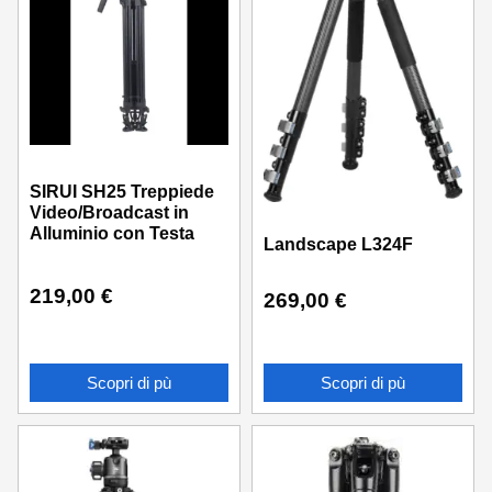
SIRUI SH25 Treppiede
Video/Broadcast in
Alluminio con Testa
Landscape L324F
219,00
€
269,00
€
Scopri di pù
Scopri di pù