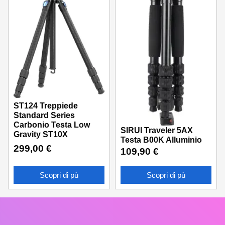
ST124 Treppiede
Standard Series
Carbonio Testa Low
SIRUI Traveler 5AX
Gravity ST10X
Testa B00K Alluminio
299,00
€
109,90
€
Scopri di pù
Scopri di pù