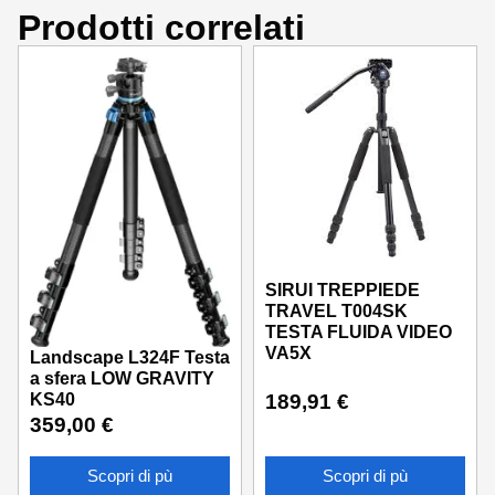
Prodotti correlati
SIRUI TREPPIEDE
TRAVEL T004SK
TESTA FLUIDA VIDEO
VA5X
Landscape L324F Testa
a sfera LOW GRAVITY
KS40
189,91
€
359,00
€
Scopri di pù
Scopri di pù