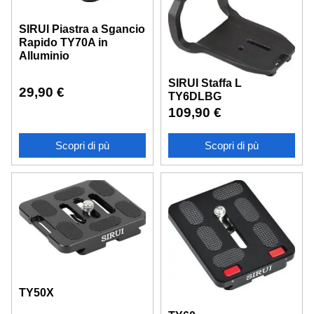
SIRUI Piastra a Sgancio
Rapido TY70A in
Alluminio
SIRUI Staffa L
29,90
€
TY6DLBG
109,90
€
Scopri di pù
Scopri di pù
TY50X