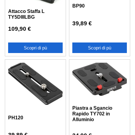
BP90
Attacco Staffa L
TY5DIIILBG
39,89
€
109,90
€
Scopri di pù
Scopri di pù
Piastra a Sgancio
Rapido TY702 in
PH120
Alluminio
39,89
€