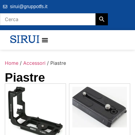
sirui@gruppotfs.it
Home
/
Accessori
/ Piastre
Piastre