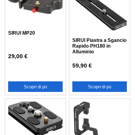
SIRUI MP20
SIRUI Piastra a Sgancio
Rapido PH180 in
Alluminio
29,00
€
59,90
€
Scopri di pù
Scopri di pù